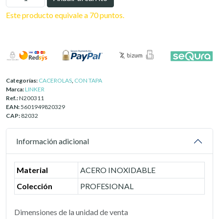
32
Este producto equivale a 70 puntos.
CM.
10.0
L.
ACERO
INOX.
18/10
Categorías:
CACEROLAS
,
CON TAPA
LINKER
Marca:
LINKER
Ref.:
N200311
cantidad
EAN:
5601949820329
CAP:
82032
Información adicional
Material
ACERO INOXIDABLE
Colección
PROFESIONAL
Dimensiones de la unidad de venta