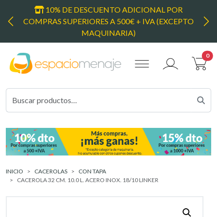
 DE DESCUENTO ADICIONAL POR
ENVÍO GRATU
UPERIORES A 500€ + IVA (EXCEPTO
SUPERIORES A 120
Anterior
Sig
MAQUINARIA)
0
Mi cuenta
Buscar por:
INICIO
CACEROLAS
CON TAPA
CACEROLA 32 CM. 10.0 L. ACERO INOX. 18/10 LINKER