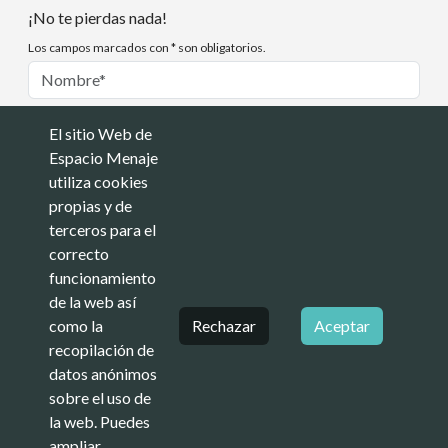
¡No te pierdas nada!
Los campos marcados con * son obligatorios.
El sitio Web de
Espacio Menaje
Soy Profesional
Soy Particular
utiliza cookies
Acepto las Condiciones y
Política de Privacidad
.
propias y de
terceros para el
Suscribirme
correcto
funcionamiento
Más información sobre el RGPD
de la web así
como la
Rechazar
Aceptar
recopilación de
datos anónimos
sobre el uso de
la web. Puedes
ampliar